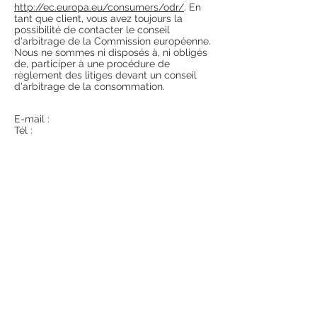
http://ec.europa.eu/consumers/odr/
. En
tant que client, vous avez toujours la
possibilité de contacter le conseil
d'arbitrage de la Commission européenne.
Nous ne sommes ni disposés à, ni obligés
de, participer à une procédure de
règlement des litiges devant un conseil
d'arbitrage de la consommation.
E-mail :
Tél :
Fax :
Adresse :
©2021 Photographie Normandie
Mariage Famille Couple Portrait
Marine Chesnel Photographie -